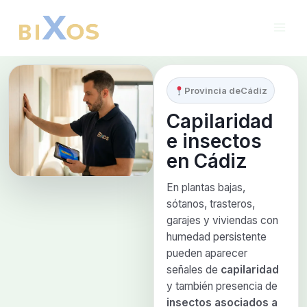
Ir
al
contenido
Provincia de
Cádiz
Capilaridad
e insectos
en
Cádiz
En plantas bajas,
sótanos, trasteros,
garajes y viviendas con
humedad persistente
pueden aparecer
señales de
capilaridad
y también presencia de
insectos asociados a