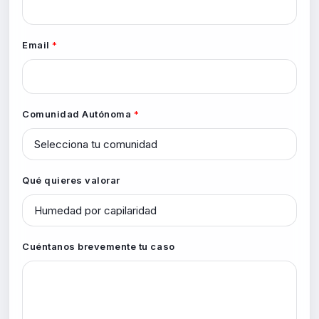
C
Email
*
u
é
n
t
Comunidad Autónoma
*
a
n
o
Qué quieres valorar
s
t
u
c
Cuéntanos brevemente tu caso
a
s
o