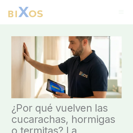
Ir
al
contenido
¿Por qué vuelven las
cucarachas, hormigas
o termitas? La