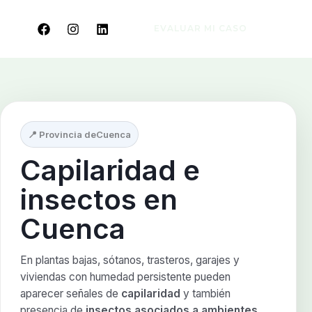
EVALUAR MI CASO
📍 Provincia de
Cuenca
Capilaridad e
insectos en
Cuenca
En plantas bajas, sótanos, trasteros, garajes y
viviendas con humedad persistente pueden
aparecer señales de
capilaridad
y también
presencia de
insectos asociados a ambientes