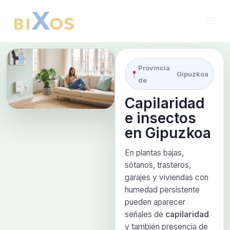
Ir
al
contenido
Provincia
Gipuzkoa
de
Capilaridad
e insectos
en
Gipuzkoa
En plantas bajas,
sótanos, trasteros,
garajes y viviendas con
humedad persistente
pueden aparecer
señales de
capilaridad
y también presencia de