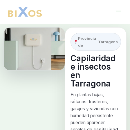
Ir
al
contenido
Provincia
Tarragona
de
Capilaridad
e insectos
en
Tarragona
En plantas bajas,
sótanos, trasteros,
garajes y viviendas con
humedad persistente
pueden aparecer
señales de
capilaridad